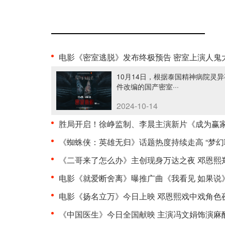
电影《密室逃脱》发布终极预告 密室上演人鬼
10月14日，根据泰国精神病院灵异
件改编的国产密室···
2024-10-14
胜局开启！徐峥监制、李晨主演新片《成为赢家》正式··
《蜘蛛侠：英雄无归》话题热度持续走高 “梦幻联动”·
《二哥来了怎么办》主创现身万达之夜 邓恩熙郑伟“直··
电影《就爱断舍离》曝推广曲《我看见 如果说》 与过·
电影《扬名立万》今日上映 邓恩熙戏中戏角色夜莺引期··
《中国医生》今日全国献映 主演冯文娟饰演麻醉科主任··