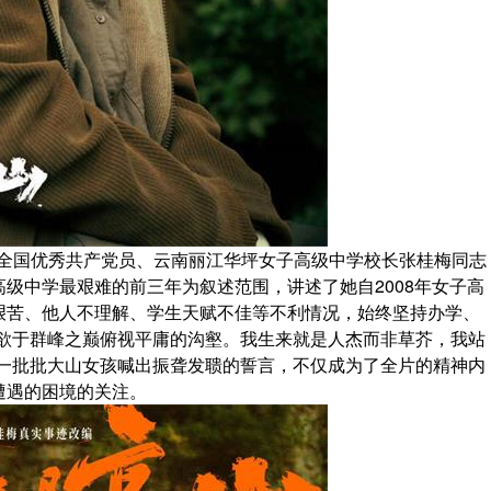
、全国优秀共产党员、云南丽江华坪女子高级中学校长张桂梅同志
级中学最艰难的前三年为叙述范围，讲述了她自2008年女子高
艰苦、他人不理解、学生天赋不佳等不利情况，始终坚持办学、
我欲于群峰之巅俯视平庸的沟壑。我生来就是人杰而非草芥，我站
着一批批大山女孩喊出振聋发聩的誓言，不仅成为了全片的精神内
遭遇的困境的关注。