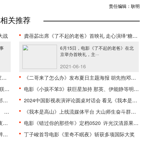
责任编辑：耿明
相关推荐
大战
龚蓓苾出席《了不起的老爸》首映礼 走心演绎“糖醋麻···
事
6月15日，电影《了不起的老爸》在北
京举办首映礼，主···
2021-06-16
·
《二哥来了怎么办》发布夏日主题海报 胡先煦邓恩熙郑···
··
电影《小孩不笨3》获巨星加持 那英、伊能静等明星齐···
·
2024中国影视表演评论圆桌对话会 看见《我本是高山》···
··
《我本是高山》上线流媒体平台 大山师生奋斗群像获好···
·
电影《错过你的那些年》定档0520 许光汉清原果耶弥···
·
丁子峻首导电影《里奇不眠夜》斩获多项国际大奖