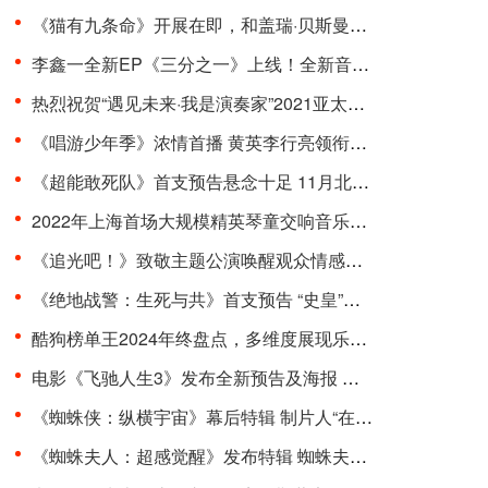
《猫有九条命》开展在即，和盖瑞·贝斯曼一起进入奇···
李鑫一全新EP《三分之一》上线！全新音乐曲风，寻求···
热烈祝贺“遇见未来·我是演奏家”2021亚太国际器乐···
《唱游少年季》浓情首播 黄英李行亮领衔开启“印象式···
《超能敢死队》首支预告悬念十足 11月北美上映引期待···
2022年上海首场大规模精英琴童交响音乐会在东方艺术···
《追光吧！》致敬主题公演唤醒观众情感共鸣 杨和苏周···
《绝地战警：生死与共》首支预告 “史皇”回归破解···
酷狗榜单王2024年终盘点，多维度展现乐坛流行趋势
电影《飞驰人生3》发布全新预告及海报 沈腾组队豪华···
《蜘蛛侠：纵横宇宙》幕后特辑 制片人“在动画里一切···
《蜘蛛夫人：超感觉醒》发布特辑 蜘蛛夫人上演满级预···