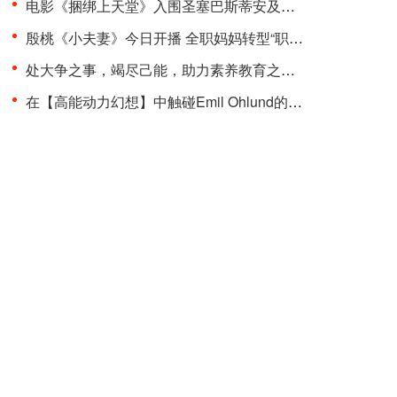
电影《捆绑上天堂》入围圣塞巴斯蒂安及多伦多两大国···
殷桃《小夫妻》今日开播 全职妈妈转型“职场超人”品···
处大争之事，竭尽己能，助力素养教育之变革 “聚光少···
在【高能动力幻想】中触碰Emil Ohlund的电子记忆