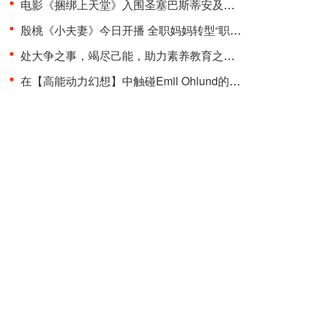
电影《捆绑上天堂》入围圣塞巴斯蒂安及多伦多两大国···
殷桃《小夫妻》今日开播 全职妈妈转型“职场超人”品···
处大争之事，竭尽己能，助力素养教育之变革 “聚光少···
在【高能动力幻想】中触碰Emil Ohlund的电子记忆