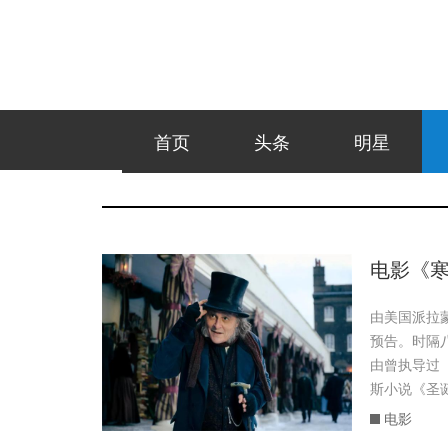
首页
头条
明星
电影《寒
由美国派拉
预告。时隔
由曾执导过
斯小说《圣诞
电影