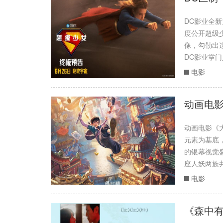
DC影业全新
度公开超级
像，勾勒出
DC影业掌门
电影
动画电影
动画电影《
元素为基底
的银幕视觉
座人妖两族
电影
《森中有