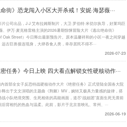
命街》恐龙闯入小区大开杀戒！安妮·海瑟薇···
片公司出品，J·J·艾布拉姆斯制片，大卫·罗伯特·米切尔执导，好莱坞巨
薇、伊万·麦克格雷格主演的2026暑期惊悚冒险大片《逃出绝命街》
d of Oak Street）今日释出最新预告片。原本温馨祥和的小区一夜之间穿越
，远古巨兽接连现身，大肆吞食人类，幸存居民不得不···
2026-07-23
密任务》今日上映 四大看点解锁女性硬核动作···
，国内首部全女子反恐特战硬核动作大片《绝密任务》正式登陆全国各大院
步释出于文文演唱的主题曲《荆棘》MV，婉转又极具力量感的旋律，搭
特战小队绝境突围、生死相依的高能画面，道尽“战姐团”直面生死无畏前
间后背相托的热血与温柔。此前，影片于北京首映礼、常州、···
2026-06-19