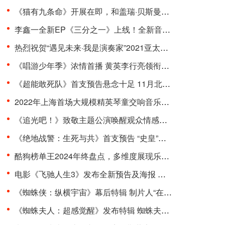
《猫有九条命》开展在即，和盖瑞·贝斯曼一起进入奇···
李鑫一全新EP《三分之一》上线！全新音乐曲风，寻求···
热烈祝贺“遇见未来·我是演奏家”2021亚太国际器乐···
《唱游少年季》浓情首播 黄英李行亮领衔开启“印象式···
《超能敢死队》首支预告悬念十足 11月北美上映引期待···
2022年上海首场大规模精英琴童交响音乐会在东方艺术···
《追光吧！》致敬主题公演唤醒观众情感共鸣 杨和苏周···
《绝地战警：生死与共》首支预告 “史皇”回归破解···
酷狗榜单王2024年终盘点，多维度展现乐坛流行趋势
电影《飞驰人生3》发布全新预告及海报 沈腾组队豪华···
《蜘蛛侠：纵横宇宙》幕后特辑 制片人“在动画里一切···
《蜘蛛夫人：超感觉醒》发布特辑 蜘蛛夫人上演满级预···