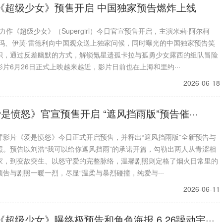
《超级少女》预售开启 中国独家预告燃炸上线
力作《超级少女》（Supergirl）今日官宣预售开启，主演米莉·阿尔柯
莫玛、伊芙·雷德利向中国观众送上独家问候，同时曝光的中国独家预告笑
织，通过反差幽默的方式，解锁氪星遗孤卡拉与孤勇少女露西的组队冒险
片6月26日正式上映越来越近，影片日前也在上海和里约···
2026-06-18
是愤怒》官宣预售开启 “遮风挡雨版”预告催···
罪影片《爱是愤怒》今日正式开启预售，并释出“遮风挡雨版”全新预告与
照。预告以刘浩“我可以给你遮风挡雨”的承诺开篇，勾勒出两人从青涩相
家，到变故突生、以怒守爱的完整脉络，温馨剧照则定格了烟火日常里的
告与剧照一暖一烈，尽显“温柔与暴烈碰撞，纯爱与···
2026-06-11
《超级少女》曝终极预告和角色海报 6.26躁动宇···