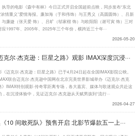
、执导的电影《森中有林》今日正式开启全国超前点映，同步发布“东北
及“浓情重义”爱情海报。廉加海（于和伟饰）与王秀义（高圆圆饰）、吕新
）与廉婕（张天爱 饰）、吕旷（邬家楷 饰）与欧阳阳（谢可寅 饰）三对
应1997年、2005年、2025年三个年份，横跨近三十年···
2026-05-20
《迈克尔·杰克逊：巨星之路》观影 IMAX深度沉浸···
《迈克尔·杰克逊：巨星之路》已于4月24日起在全国IMAX影院公映。
MAX联合迈克尔·杰克逊中国网在北京完美世界影城举办《迈克尔·杰克
路》IMAX特别观影·传奇零距离专场，各大嘉宾、媒体与歌迷观众共赴这
，在沉浸体验中，见证迈克尔·杰克逊从天赋男孩到“流行···
2026-04-27
《10 间敢死队》预售开启 北影节爆款五一上···