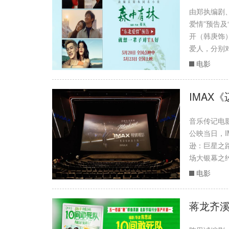
由郑执编剧
爱情”预告
开（韩庚饰
爱人，分别对
电影
IMAX
音乐传记电影
公映当日，I
逊：巨星之
场大银幕之约
电影
蒋龙齐溪