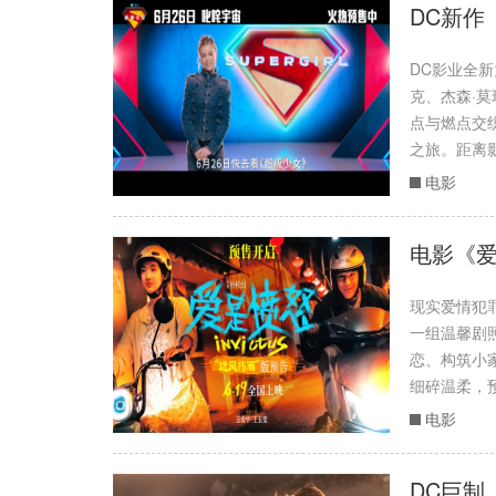
DC新作
DC影业全新
克、杰森·
点与燃点交
之旅。距离影
电影
电影《爱
现实爱情犯
一组温馨剧
恋、构筑小
细碎温柔，预
电影
DC巨制