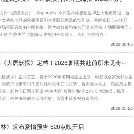
力作《超级少女》（Supergirl）今日发布终极预告和五大角色海报，首
少女初临地球的重要场景和大量眼花缭乱的动作戏，并解锁核心人物群
这场星际冒险的主线脉络。影片由好莱坞知名导演克雷格·吉勒斯佩执导，
人皮特·萨夫兰与詹姆斯·古恩担任制片人，米莉·阿尔柯克···
2026-06-05
《大唐妖探》定档！2026暑期共赴前所未见奇···
大唐妖探》正式官宣，将于2026年暑期档全国上映！电影以合家欢和探案
，程腾导演携手创作团队耗时六年匠心打造，将为观众奉上一场前所未见
盛宴。影片今日同步释出“机关大唐”版预告和“奇幻长安”版海报，揭开一
共居，机关绚丽的长安城面纱。预告中诸多视效奇景轮···
2026-05-26
林》发布爱情预告 520点映开启