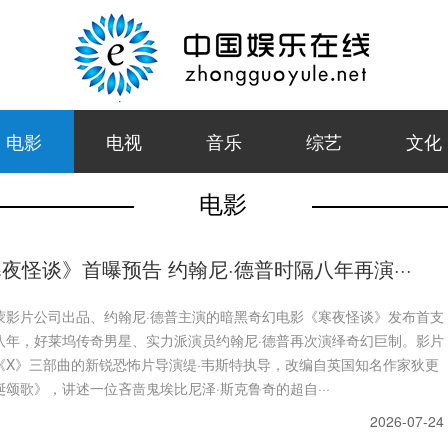
电影
电视
音乐
综艺
文化
电影
夜怪谈》首曝预告 约翰尼·德普时隔八年再演···
蒙影片公司出品、约翰尼·德普主演的暗黑奇幻电影《寒夜怪谈》发布首支
八年，好莱坞传奇男星、实力派演员约翰尼·德普再次演绎奇幻巨制。影片
《X》三部曲的新锐恐怖片导演缇·韦斯特执导，改编自英国知名作家狄更
颂歌》，讲述一位吝啬鬼埃比尼泽·斯克鲁奇的超自···
2026-07-24