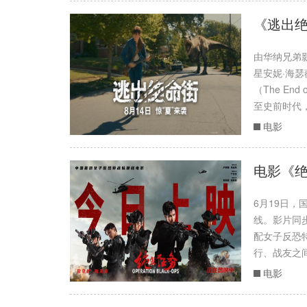
《逃出绝
由华纳兄弟影
星安妮·海瑟
（The En
至史前时代
电影
电影《绝
6月19日
线。影片同
配女子反恐
行、战友之
电影