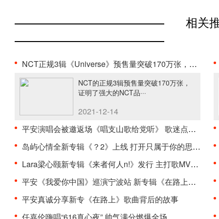
相关
NCT正规3辑《Universe》预售量突破170万张，印证强大···
NCT的正规3辑预售量突破170万张，
证明了强大的NCT品···
2021-12-14
平安演唱会被邀返场《唱支山歌给党听》 歌迷点赞“是···
岛屿心情全新专辑《？2》上线 打开只属于你的思绪宫···
Lara梁心颐新专辑《来者何人n!》发行 主打歌MV上线
平安《我爱你中国》巡演宁波站 新专辑《在路上》Liv···
平安真诚分享新专《在路上》歌曲背后的故事
任嘉伦嗨唱“616真心夜” 帅气满分燃爆全场