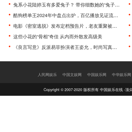
兔系小花陆婷玉有多爱兔子？ 带你细数她的“兔子控”···
酷狗榜单王2024年中盘点出炉，百亿播放见证流行趋势···
电影《密室逃脱》发布定档预告片，老友重聚被困泰国···
这些小花的“骨相”奇佳 从内而外散发高级美
《良言写意》反派易菲扮演者王姿允，时尚写真曝光气···
人民网娱乐
中国文娱网
中国娱乐网
中华娱乐网
Copyright © 2007-2020 版权所有 中国娱