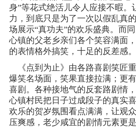
身”等花式绝活儿令人应接不暇。
力，到底只是为了一次以假乱真
场展示“真功夫”的欢乐盛典。而同
心镇的父老乡亲们各个笑容满面
的表情格外搞笑，十足的反差感
《点到为止》由各路喜剧笑匠
爆笑名场面，笑果直接拉满；更
喜剧。各种接地气的反套路剧情
心镇村民把日子过成段子的真实
欢乐的贺岁氛围看点满满，让观
压爽感，老少咸宜的剧情元素更