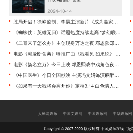
2024-10-14
胜局开启！徐峥监制、李晨主演新片《成为赢家》正式···
《蜘蛛侠：英雄无归》话题热度持续走高 “梦幻联动”···
《二哥来了怎么办》主创现身万达之夜 邓恩熙郑伟“直···
电影《就爱断舍离》曝推广曲《我看见 如果说》 与过···
电影《扬名立万》今日上映 邓恩熙戏中戏角色夜莺引期···
《中国医生》今日全国献映 主演冯文娟饰演麻醉科主任···
《如果有一天我将会离开你》定档3.14 白色情人节温暖···
人民网娱乐
中国文娱网
中国娱乐网
中华娱乐网
Copyright © 2007-2020 版权所有 中国娱