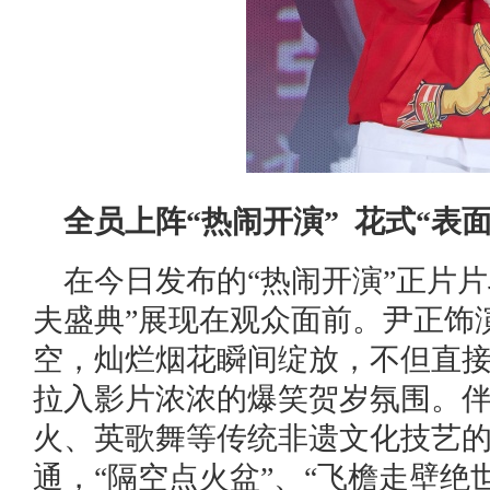
全员上阵“热闹开演” 花式“表
在今日发布的“热闹开演”正片
夫盛典”展现在观众面前。尹正饰
空，灿烂烟花瞬间绽放，不但直
拉入影片浓浓的爆笑贺岁氛围。
火、英歌舞等传统非遗文化技艺
通，“隔空点火盆”、“飞檐走壁绝