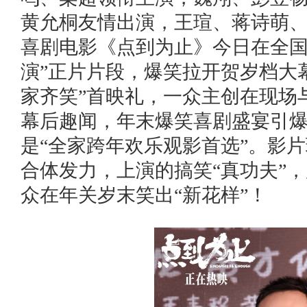
黄允桐友情出演，王瑄、蒋诗萌
喜剧电影《点到为止》今日在全国
演”正片片段，爆笑拉开贺岁档大
家齐笑”首映礼，一众主创在现场
幕后趣闻，年末爆笑喜剧盛宴引
是“全家跨年欢乐观影首选”。影
合体发力，上演的搞笑“真功夫”
众在年关岁末笑出“新花样”！