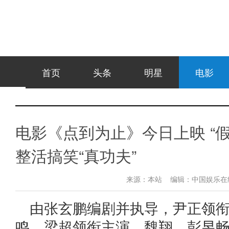
首页
头条
明星
电影
电影《点到为止》今日上映 “
整活搞笑“真功夫”
来源：
本站
编辑：
中国娱乐
由张玄鹏编剧并执导，尹正领
鸣、梁超领衔主演，魏翔、彭昱