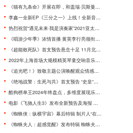
《猫有九条命》开展在即，和盖瑞·贝斯曼一起进入奇···
李鑫一全新EP《三分之一》上线！全新音乐曲风，寻求···
热烈祝贺“遇见未来·我是演奏家”2021亚太国际器乐···
《唱游少年季》浓情首播 黄英李行亮领衔开启“印象式···
《超能敢死队》首支预告悬念十足 11月北美上映引期待···
2022年上海首场大规模精英琴童交响音乐会在东方艺术···
《追光吧！》致敬主题公演唤醒观众情感共鸣 杨和苏周···
《绝地战警：生死与共》首支预告 “史皇”回归破解···
酷狗榜单王2024年终盘点，多维度展现乐坛流行趋势
电影《飞驰人生3》发布全新预告及海报 沈腾组队豪华···
《蜘蛛侠：纵横宇宙》幕后特辑 制片人“在动画里一切···
《蜘蛛夫人：超感觉醒》发布特辑 蜘蛛夫人上演满级预···