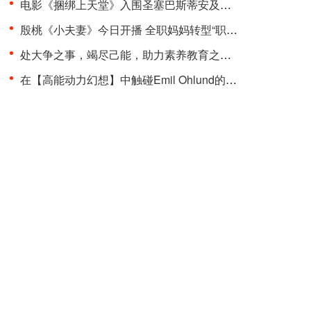
电影《捆绑上天堂》入围圣塞巴斯蒂安及多伦多两大国···
殷桃《小夫妻》今日开播 全职妈妈转型“职场超人”品···
处大争之事，竭尽己能，助力素养教育之变革 “聚光少···
在【高能动力幻想】中触碰Emil Ohlund的电子记忆