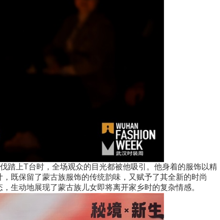
步伐踏上T台时，全场观众的目光都被他吸引。他身着的服饰以精
计，既保留了蒙古族服饰的传统韵味，又赋予了其全新的时尚
态，生动地展现了蒙古族儿女即将离开家乡时的复杂情感。