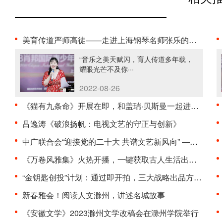
美育传道严师高徒——走进上海钢琴名师张乐的音乐世···
“音乐之美天赋闪，育人传道多年载，
耀眼光芒不及你···
2022-08-26
《猫有九条命》开展在即，和盖瑞·贝斯曼一起进入奇···
吕逸涛《破浪扬帆：电视文艺的守正与创新》
中广联合会“迎接党的二十大 共谱文艺新风向” ——···
《万卷风雅集》火热开播，一键获取古人生活出游模板
“金钥匙创投”计划：通过即开拍，三大战略出品方为···
新春雅会！阅读人文滁州，讲述名城故事
《安徽文学》2023滁州文学改稿会在滁州学院举行